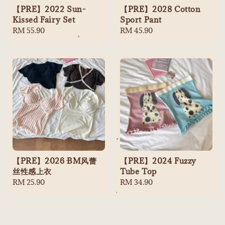
【PRE】2022 Sun-
【PRE】2028 Cotton
Kissed Fairy Set
Sport Pant
Regular
RM 55.90
Regular
RM 45.90
price
price
【PRE】2026 BM风蕾
【PRE】2024 Fuzzy
丝性感上衣
Tube Top
Regular
RM 25.90
Regular
RM 34.90
price
price