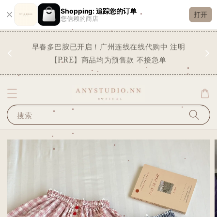
Shopping: 追踪您的订单
打开
您信赖的商店
现货
早春多巴胺已开启！广州连线在线代购中 注明
✨
STO
【PRE】商品均为预售款 不接急单
搜索