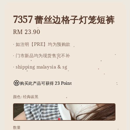
7357 蕾丝边格子灯笼短裤
Regular
RM 23.90
price
· 如注明【PRE】均为预购款
· 门市新品均为现货售完不补
· shipping malaysia & sg
购买此产品可获得 23 Point
颜色
: 经典碳黑
数量