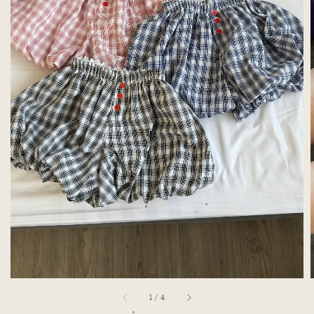
1
/
4