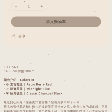
加入购物车
分享
FREE SIZE
64-85cm 臀围100cm
颜色介绍 | Colors 🎨
• 🍓
复古莓红 | Retro Berry Red
• 🌌
深邃星蓝 | Midnight Blue
• 🖤
经典碳黑 | Classic Charcoal Black
最近的心头好！这条美式复古格子短裤真的太乖了～🍒
裤头的蕾丝花边和红纽扣的设计简直是神来之笔，带点少女的调皮感。它是
那种蓬蓬的灯笼裤版型，遮肉效果无敌，大腿肉肉瞬间隐形！不管是宅家当