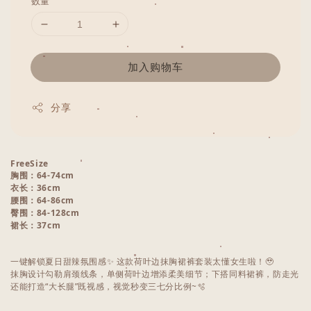
数量
加入购物车
分享
FreeSize
胸围：64-74cm
衣长：36cm
腰围：64-86cm
臀围：84-128cm
裙长：37cm
一键解锁夏日甜辣氛围感✨ 这款荷叶边抹胸裙裤套装太懂女生啦！🥹
抹胸设计勾勒肩颈线条，单侧荷叶边增添柔美细节；下搭同料裙裤，防走光
还能打造“大长腿”既视感，视觉秒变三七分比例~🫧