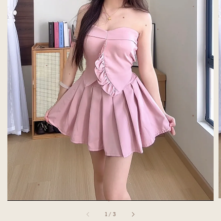
1
/
3