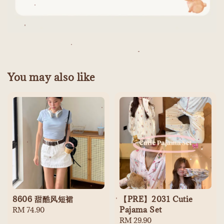
You may also like
8606 甜酷风短裙
【PRE】2031 Cutie
Pajama Set
Regular
RM 74.90
price
Regular
RM 29.90