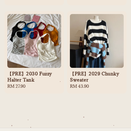
price
【PRE】2030 Fuzzy
【PRE】2029 Chunky
Halter Tank
Sweater
Regular
RM 27.90
Regular
RM 43.90
price
price