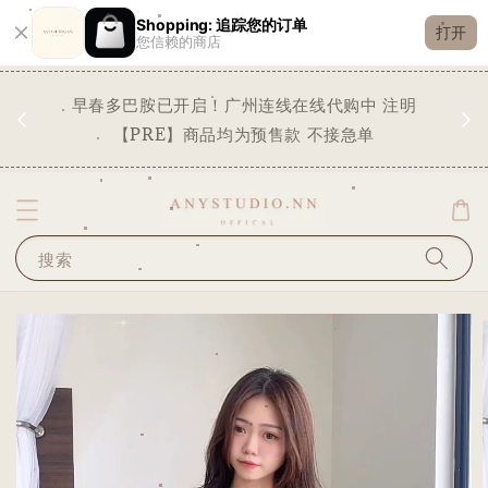
Shopping: 追踪您的订单
打开
您信赖的商店
现货
早春多巴胺已开启！广州连线在线代购中 注明
✨
STO
【PRE】商品均为预售款 不接急单
搜索