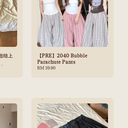
丝扭结上
【PRE】2040 Bubble
Parachute Pants
Regular
RM 39.90
price