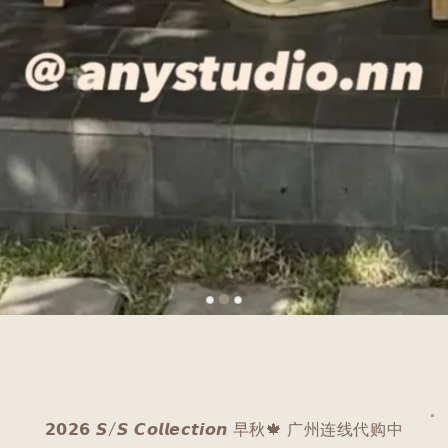
𝟮𝟬𝟮𝟲 𝙎/𝙎 𝘾𝙤𝙡𝙡𝙚𝙘𝙩𝙞𝙤𝙣 早秋🍁 广州连线代购中