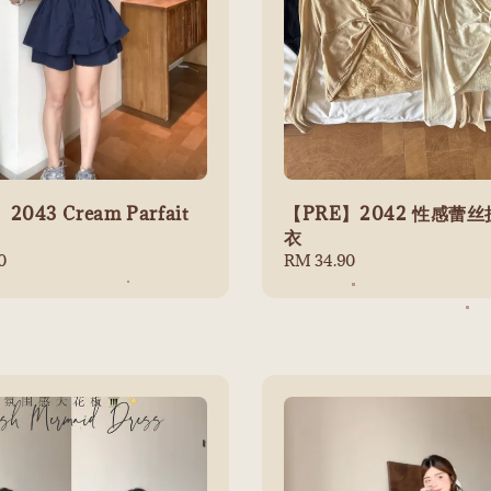
2043 Cream Parfait
【PRE】2042 性感蕾
衣
0
Regular
RM 34.90
price