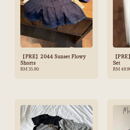
【PRE】2044 Sunset Flowy
【PRE】
Shorts
Set
Regular
RM 35.90
Regular
RM 49.9
price
price