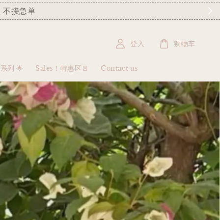
 不接急单
登入
购物车
盒系列 🌟
Sales！特惠区🚪
Contact us