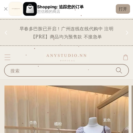
Shopping: 追踪您的订单
打开
您信赖的商店
现货
早春多巴胺已开启！广州连线在线代购中 注明
✨
STO
【PRE】商品均为预售款 不接急单
搜索