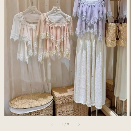
1
/
9