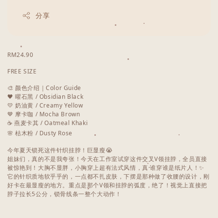
分享
RM24.90
FREE SIZE
🎨 颜色介绍｜Color Guide
🖤 曜石黑 / Obsidian Black
💛 奶油黄 / Creamy Yellow
🤎 摩卡咖 / Mocha Brown
☕ 燕麦卡其 / Oatmeal Khaki
🌸 枯木粉 / Dusty Rose
今年夏天锁死这件针织挂脖！巨显瘦😭
姐妹们，真的不是我夸张！今天在工作室试穿这件交叉V领挂脖，全员直接
被惊艳到！大胸不显胖，小胸穿上超有法式风情，真·谁穿谁是纸片人！✨
它的针织质地软乎乎的，一点都不扎皮肤，下摆是那种做了收腰的设计，刚
好卡在最显瘦的地方。重点是那个V领和挂脖的弧度，绝了！视觉上直接把
脖子拉长5公分，锁骨线条一整个大动作！