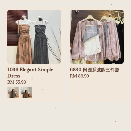
1036 Elegant Simple
6830 田园系减龄三件套
Dress
Regular
RM 89.90
Regular
RM 55.90
price
price