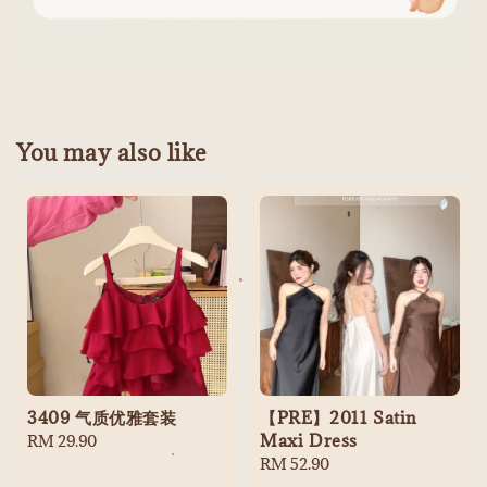
You may also like
3409 气质优雅套装
【PRE】2011 Satin
Maxi Dress
Regular
RM 29.90
price
Regular
RM 52.90
price