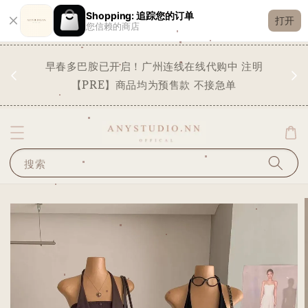
Shopping: 追踪您的订单
打开
您信赖的商店
现货
早春多巴胺已开启！广州连线在线代购中 注明
✨
STO
【PRE】商品均为预售款 不接急单
搜索