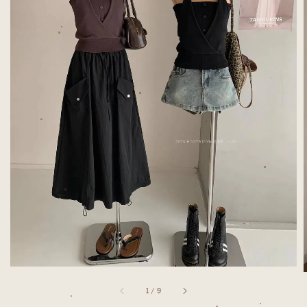
1
/
9