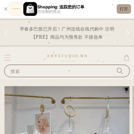
Shopping: 追踪您的订单
打开
您信赖的商店
现货
早春多巴胺已开启！广州连线在线代购中 注明
✨
STO
【PRE】商品均为预售款 不接急单
搜索