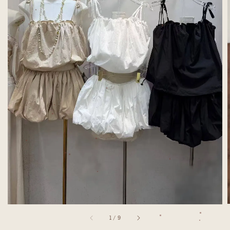
1
/
9