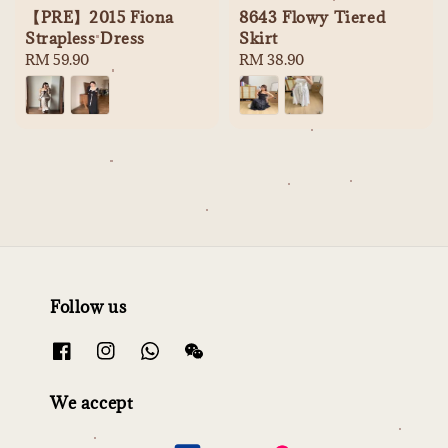
【PRE】2015 Fiona
8643 Flowy Tiered
Strapless Dress
Skirt
Regular
RM 59.90
Regular
RM 38.90
price
price
Follow us
We accept