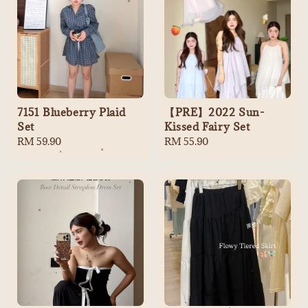
7151 Blueberry Plaid
【PRE】2022 Sun-
Set
Kissed Fairy Set
Regular
RM 59.90
Regular
RM 55.90
price
price