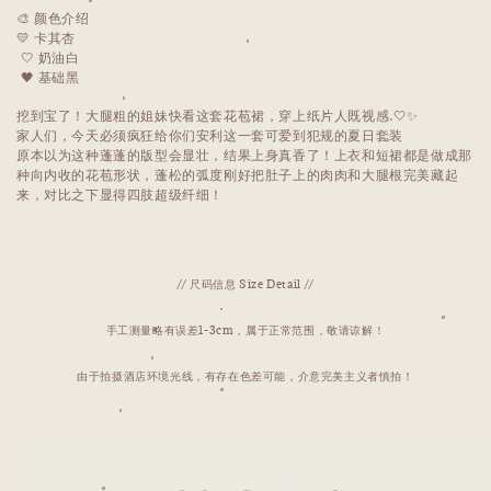
🎨 颜色介绍
💛 卡其杏
🤍 奶油白
🖤 基础黑
挖到宝了！大腿粗的姐妹快看这套花苞裙，穿上纸片人既视感 🤍✨
家人们，今天必须疯狂给你们安利这一套可爱到犯规的夏日套装
原本以为这种蓬蓬的版型会显壮，结果上身真香了！上衣和短裙都是做成那
种向内收的花苞形状，蓬松的弧度刚好把肚子上的肉肉和大腿根完美藏起
来，对比之下显得四肢超级纤细！
// 尺码信息 Size Detail //
手工测量略有误差1-3cm，属于正常范围，敬请谅解！
由于拍摄酒店环境光线，有存在色差可能，介意完美主义者慎拍！