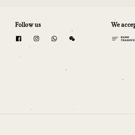
Follow us
We acce