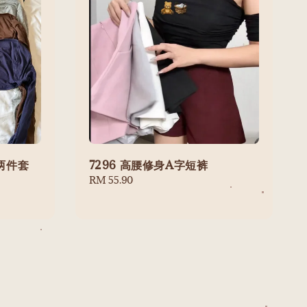
脖两件套
7296 高腰修身A字短裤
Regular
RM 55.90
price