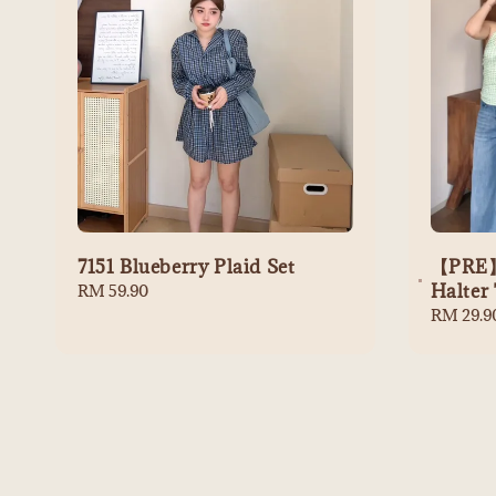
7151 Blueberry Plaid Set
【PRE】
Halter
Regular
RM 59.90
price
Regular
RM 29.9
price