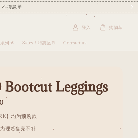
 不接急单
登入
购物车
盒系列 🌟
Sales！特惠区🚪
Contact us
 Bootcut Leggings
0
PRE】均为预购款
均为现货售完不补