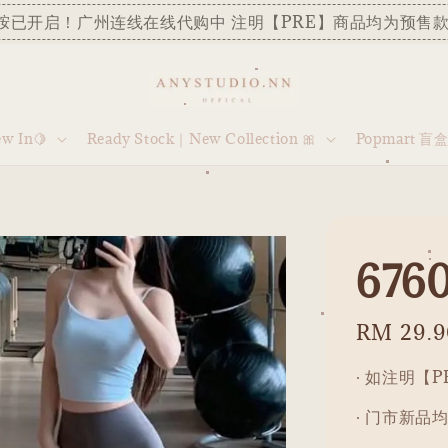
胺已开启！广州连线在线代购中 注明【PRE】商品均为预售款
 In🍋
Ready Stock｜New Collection 🎀
Popmart 盲
6760
Regular
RM 29.9
price
· 如注明【
· 门市新品