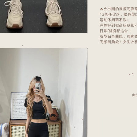
🔥火出圈的显瘦高弹
13色任你选，修身显
运动休闲两不误✨
弹性好到做高抬腿都
日常/健身都适合！
版型贴合曲线，腰腹
高频回购款！女生衣
由