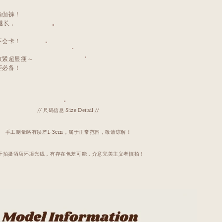
瑜伽裤！
腿长，
不会卡！
收紧超显瘦～
柜必备！
// 尺码信息 Size Detail //
手工测量略有误差1-3cm，属于正常范围，敬请谅解！
于拍摄酒店环境光线，有存在色差可能，介意完美主义者慎拍！