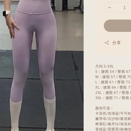
分享
尺码 S-3XL
S：腰围 54 / 臀围 6
M：腰围 57 / 臀围 7
L：腰围 61 / 臀围 73
XL：腰围 64 / 臀围 7
2XL：腰围 67 / 臀围 
3XL：腰围 71 / 臀围 
颜色可选：
卡其色/灰湖蓝/可可
嫩芽绿/豆沙粉/酱茄
树莓红/象牙白/海岩
香鲸蓝/星耀黑/椒橄