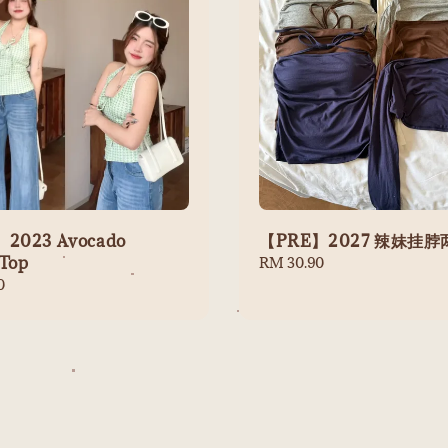
2023 Avocado
【PRE】2027 辣妹挂
 Top
Regular
RM 30.90
price
0