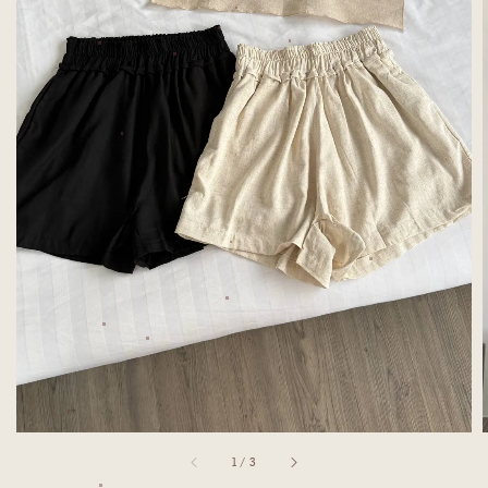
1
/
3