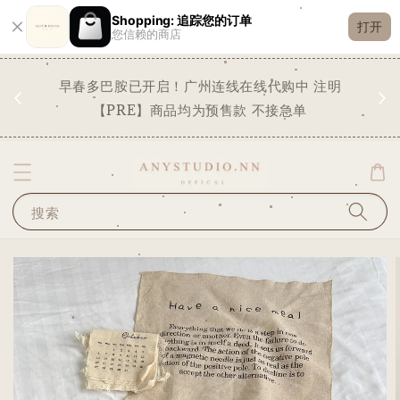
Shopping: 追踪您的订单
打开
您信赖的商店
现货
早春多巴胺已开启！广州连线在线代购中 注明
✨
STO
【PRE】商品均为预售款 不接急单
搜索