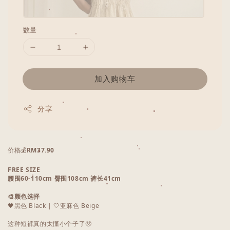
数量
加入购物车
分享
价格💰
RM37.90
FREE SIZE
腰围60-110cm 臀围108cm 裤长41cm
🎨颜色选择
🖤黑色 Black | 🤍亚麻色 Beige
这种短裤真的太懂小个子了🥹