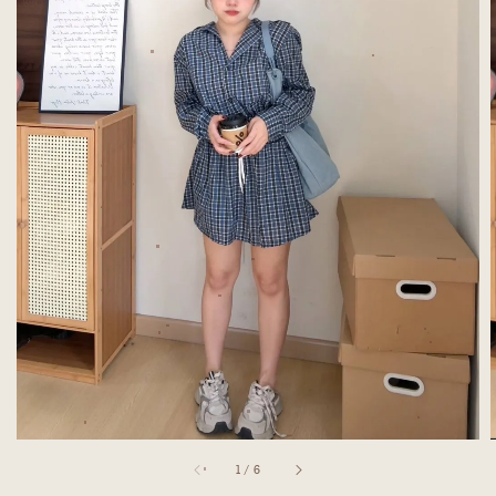
1
/
6