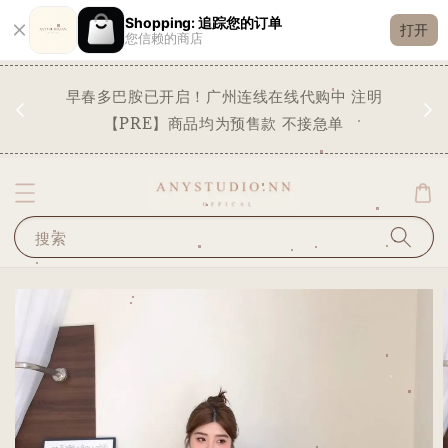
Shopping: 追踪您的订单
打开
您信赖的商店
现货
早春多巴胺已开启！广州连线在线代购中 注明
✨
STO
【PRE】商品均为预售款 不接急单
搜索