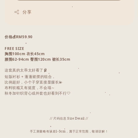
分享
价格💰RM59.90
FREE SIZE
胸围100cm 衣长45cm
腰围62-94cm 臀围120cm 裙长35cm
这套真的太乖太好看了🩰
短版衬衫 + 蓬蓬裙摆的组合，
比例超好，小个子穿直接显腿长💫
布料软糯又有挺度，不会塌～
秋冬加针织背心或外套也好看到不行🤍
// 尺码信息 Size Detail //
手工测量略有误差1-3cm，属于正常范围，敬请谅解！