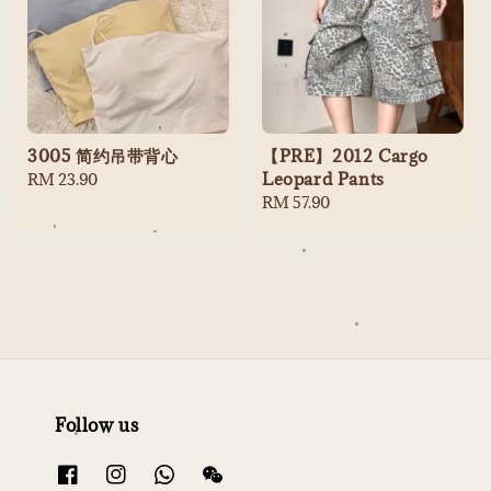
3005 简约吊带背心
【PRE】2012 Cargo
Leopard Pants
Regular
RM 23.90
price
Regular
RM 57.90
price
Follow us