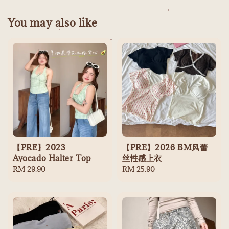
You may also like
【PRE】2023
【PRE】2026 BM风蕾
Avocado Halter Top
丝性感上衣
Regular
RM 29.90
Regular
RM 25.90
price
price