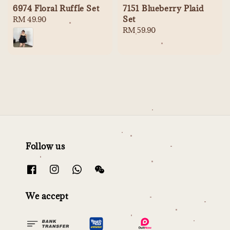
6974 Floral Ruffle Set
7151 Blueberry Plaid
Set
Regular
RM 49.90
price
Regular
RM 59.90
price
Follow us
We accept