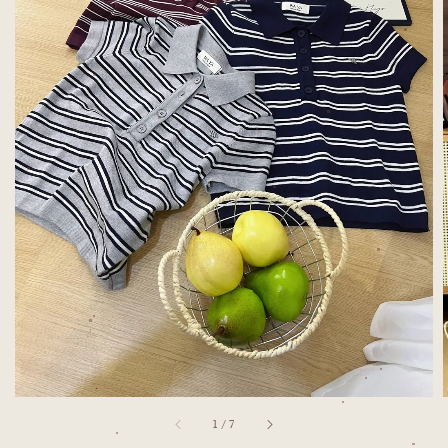
1
/
7