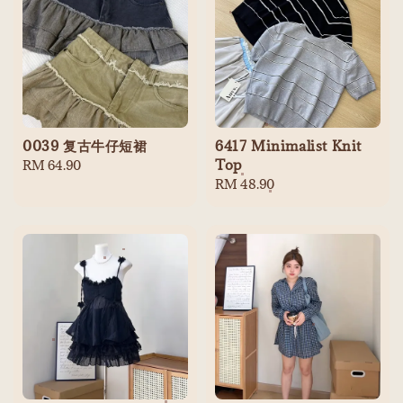
0039 复古牛仔短裙
6417 Minimalist Knit
Top
Regular
RM 64.90
price
Regular
RM 48.90
price