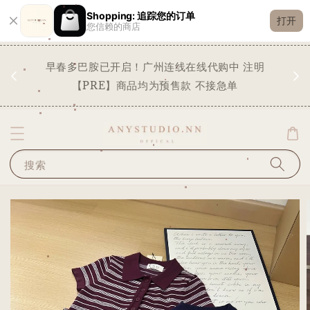
Shopping: 追踪您的订单
打开
您信赖的商店
现货
早春多巴胺已开启！广州连线在线代购中 注明
✨
STO
【PRE】商品均为预售款 不接急单
搜索