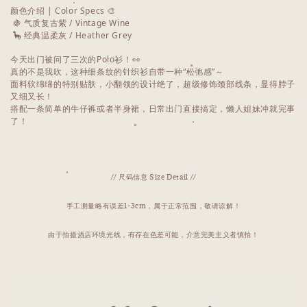
颜色介绍 | Color Specs 🎨
🍇 气质复古紫 / Vintage Wine
🦕 经典温柔灰 / Heather Grey
今天出门被问了三次的Polo衫！👀
真的不是我吹，这种细条纹的针织衫自带一种“松弛感”～
面料软绵绵的特别贴肤，小翻领的设计绝了，超级修饰颈部线条，显得脖子
又细又长！
搭配一条简单的牛仔裤或者半身裙，日常出门直接搞定，懒人姐妹冲就完事
了！
// 尺码信息 Size Detail //
手工测量略有误差1-3cm，属于正常范围，敬请谅解！
由于拍摄酒店环境光线，有存在色差可能，介意完美主义者慎拍！