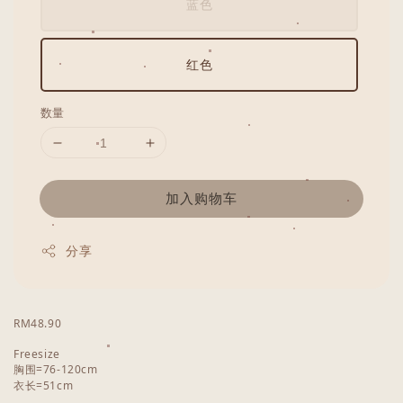
蓝色
红色
数量
加入购物车
分享
RM48.90
Freesize
胸围=76-120cm
衣长=51cm